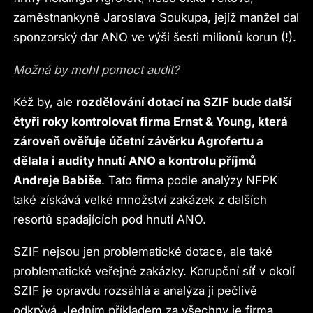
zaměstnankyně Jaroslava Soukupa, jejíž manžel dal
sponzorský dar ANO ve výši šesti milionů korun (!).
Možná by mohl pomoct audit?
Kéž by, ale
rozdělování dotací na SZIF bude další
čtyři roky kontrolovat firma Ernst & Young, která
zároveň ověřuje účetní závěrku Agrofertu a
dělala i audity hnutí ANO a kontrolu příjmů
Andreje Babiše
. Tato firma podle analýzy NFPK
také získává velké množství zakázek z dalších
resortů spadajících pod hnutí ANO.
SZIF nejsou jen problematické dotace, ale také
problematické veřejné zakázky. Korupční síť v okolí
SZIF je opravdu rozsáhlá a analýza ji pečlivě
odkrývá. Jedním příkladem za všechny je firma