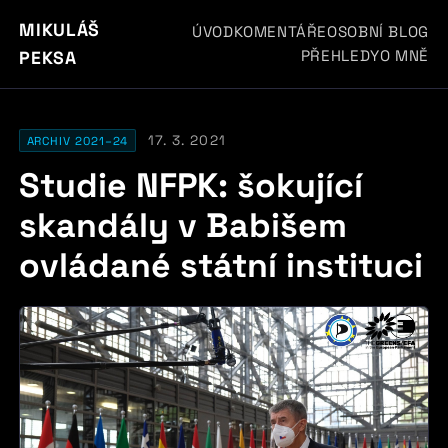
MIKULÁŠ
ÚVOD
KOMENTÁŘE
OSOBNÍ BLOG
PŘEHLEDY
O MNĚ
PEKSA
17. 3. 2021
ARCHIV 2021–24
Studie NFPK: šokující
skandály v Babišem
ovládané státní instituci