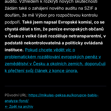
auditů. Vzhledem k rozkrytí nových skutečností
žádám také o zahájení nového auditu na SZIF a
doufám, že mě Výbor pro rozpočtovou kontrolu
podpoří.
Také jsem napsal Evropské komisi, co se
chystá dělat s tím, že peníze evropských občanů
v Česku z velké části rozděluje netransparentní, v
podstatě nekontrolovatelná a politicky ovládaná
instituce.
Pokud chcete vědět víc o
problematickém rozdělování evropských peněz v
zemědělství v Česku a okolních zemích, doporučuji
k přečtení svůj článek z konce února.
Původní URL:
https://mikulas-peksa.eu/korupce-babis-
analyza-fond/
← Zpět na archiv