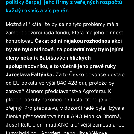
politiky čerpají jeho firmy z veřejných rozpočtů
každý rok víc a víc peněz.
Možná si říkáte, že by se na tyto problémy měla
zaměřit dozorčí rada fondu, která má jeho činnost
kontrolovat.
Čekat od ní nějakou rozhodnou akci
by ale bylo bláhové, za poslední roky bylo jejími
členy několik Babišových blízkých
spolupracovníků, a to včetně jeho pravé ruky
Jaroslava Faltýnka.
Za to Česko dokonce dostalo
od EU pokutu ve výši 840 428 eur, protože byl
zároveň členem představenstva Agrofertu. K
placení pokuty nakonec nedošlo, trend je ale
zřejmý. Pro představu, v dozorčí radě byla i bývalá
členka předsednictva hnutí ANO Monika Oborná,
Josef Kott, člen hnutí ANO a dřívější zaměstnanec
firmy holdingu Agrofert, nebo Jitka Věková,