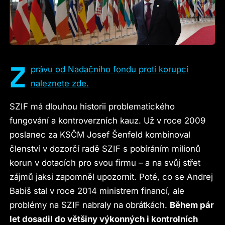
Z
právu od Nadačního fondu proti korupci
naleznete zde.
SZIF má dlouhou historii problematického
fungování a kontroverzních kauz. Už v roce 2009
poslanec za KSČM Josef Šenfeld kombinoval
členství v dozorčí radě SZIF s pobíráním milionů
korun v dotacích pro svou firmu – a na svůj střet
zájmů jaksi zapomněl upozornit. Poté, co se Andrej
Babiš stal v roce 2014 ministrem financí, ale
problémy na SZIF nabraly na obrátkách.
Během pár
let dosadil do většiny výkonných i kontrolních