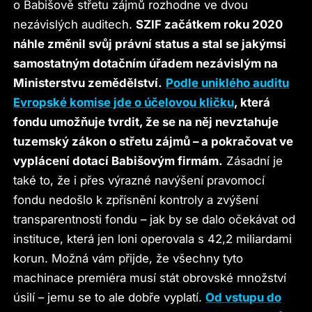
o Babišově střetu zájmů rozhodne ve dvou
nezávislých auditech.
SZIF začátkem roku 2020
náhle změnil svůj právní status a stal se jakýmsi
samostatným dotačním úřadem nezávislým na
Ministerstvu zemědělství.
Podle uniklého auditu
Evropské komise jde o účelovou kličku
, která
fondu umožňuje tvrdit, že se na něj nevztahuje
tuzemský zákon o střetu zájmů – a pokračovat ve
vyplácení dotací Babišovým firmám.
Zásadní je
také to, že i přes výrazné navýšení pravomocí
fondu nedošlo k zpřísnění kontroly a zvýšení
transparentnosti fondu – jak by se dalo očekávat od
instituce, která jen loni operovala s 42,2 miliardami
korun. Možná vám přijde, že všechny tyto
machinace premiéra musí stát obrovské množství
úsilí – jemu se to ale dobře vyplatí.
Od vstupu do