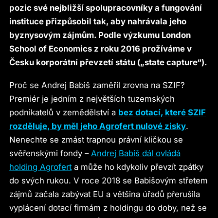
pozic své nejbližší spolupracovníky a fungování
instituce přizpůsobil tak, aby nahrávala jeho
byznysovým zájmům. Podle výzkumu London
School of Economics z roku 2016 prožíváme v
Česku korporátní převzetí státu („state capture“).
Proč se Andrej Babiš zaměřil zrovna na SZIF?
Premiér je jedním z největších tuzemských
podnikatelů v zemědělství a
bez dotací, které SZIF
rozděluje, by měl jeho Agrofert nulové zisky
.
Nenechte se zmást trapnou právní kličkou se
svěřenskými fondy –
Andrej Babiš dál ovládá
holding Agrofert
a může ho kdykoliv převzít zpátky
do svých rukou. V roce 2018 se Babišovým střetem
zájmů začala zabývat EU a většina úřadů přerušila
vyplácení dotací firmám z holdingu do doby, než se