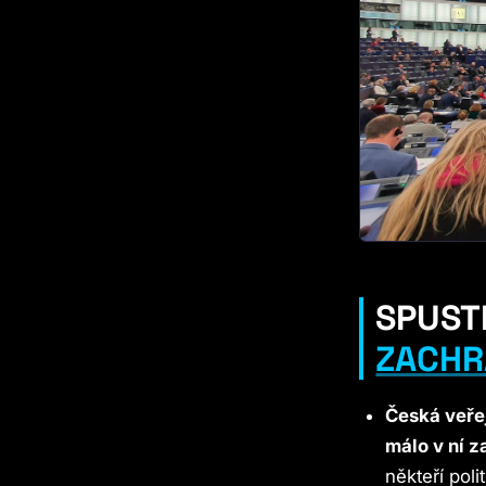
SPUST
ZACHR
Česká veře
málo v ní z
někteří polit