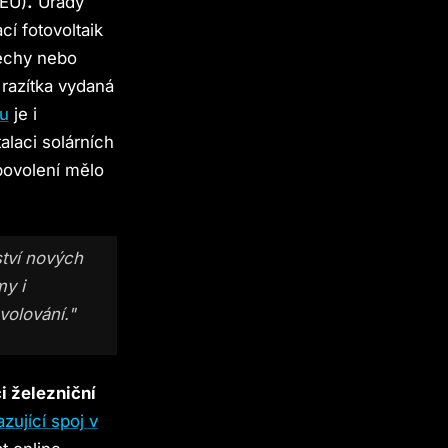
 EU)
.
Úřady
cí fotovoltaik
řechy nebo
 razítka vydaná
hu
je i
alaci solárních
povolení mělo
ství nových
my i
volování."
i železniční
zující spoj v