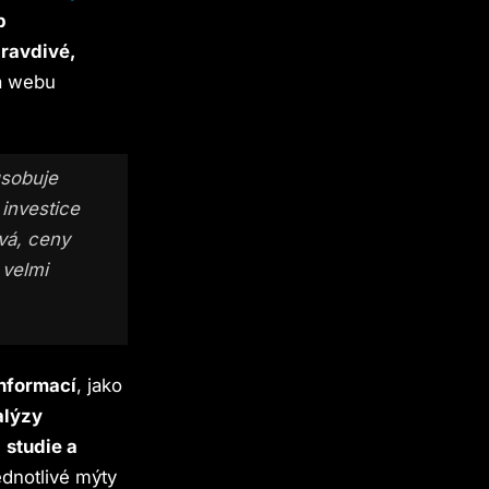
b
ravdivé,
 webu
ůsobuje
investice
vá, ceny
 velmi
nformací
, jako
alýzy
é
studie a
ednotlivé mýty