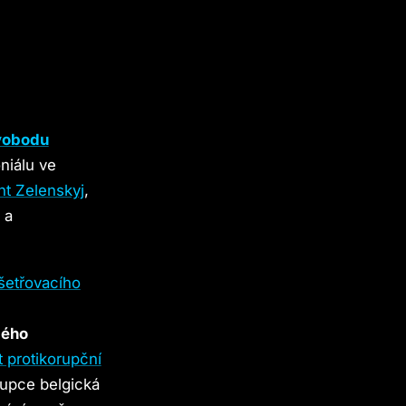
vobodu
niálu ve
nt Zelenskyj
,
 a
šetřovacího
lého
t protikorupční
rupce belgická