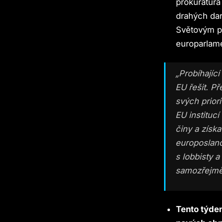
prokuratura
drahých dar
Světovým po
europarlam
„Probíhajíc
EU řešit. P
svých prior
EU instituc
činy a získa
europoslanc
s lobbisty a
samozřejmě
Tento týden