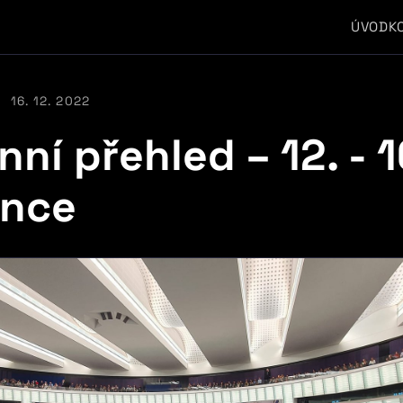
ÚVOD
K
16. 12. 2022
ní přehled – 12. - 1
ince