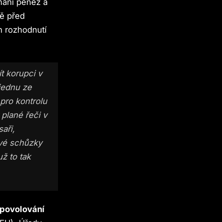
mání peněz a
bě před
h rozhodnutí
t korupci v
 jednu ze
 pro kontrolu
 plané řeči v
aři,
své schůzky
už to tak
 povolování