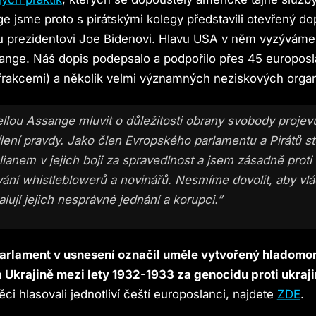
e jsme proto s pirátskými kolegy představili otevřený d
 prezidentovi Joe Bidenovi. Hlavu USA v něm vyzýváme 
ange. Náš dopis podepsalo a podpořilo přes 45 europosl
 frakcemi) a několik velmi významných neziskových organ
ellou Assange mluvit o důležitosti obrany svobody projev
dílení pravdy. Jako člen Evropského parlamentu a Pirátů st
lianem v jejich boji za spravedlnost a jsem zásadně proti
ání whistleblowerů a novinářů. Nesmíme dovolit, aby vl
halují jejich nesprávné jednání a korupci.”
arlament v usnesení označil uměle vytvořený hladomo
Ukrajině mezi lety 1932-1933 za genocidu proti ukraj
ěci hlasovali jednotliví čeští europoslanci, najdete
ZDE
.