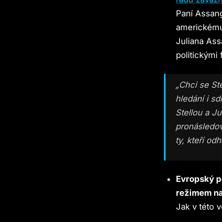
Paní Assang
americkému
Juliana Ass
politickými
„Chci se St
hledání i s
Stellou a Ju
pronásledov
ty, kteří od
Evropský p
režimem na 
Jak v této v