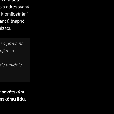
opis adresovaný
k omilostnění
anců (napříč
izací.
u a práva na
ojím za
ády umlčely
r sovětským
inskému lidu.