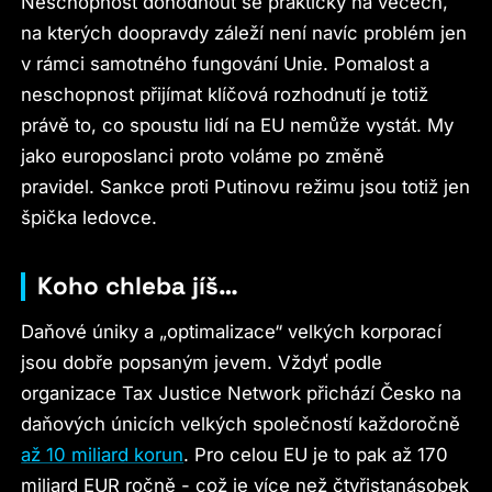
Neschopnost dohodnout se prakticky na věcech,
na kterých doopravdy záleží není navíc problém jen
v rámci samotného fungování Unie. Pomalost a
neschopnost přijímat klíčová rozhodnutí je totiž
právě to, co spoustu lidí na EU nemůže vystát. My
jako europoslanci proto voláme po změně
pravidel. Sankce proti Putinovu režimu jsou totiž jen
špička ledovce.
Koho chleba jíš…
Daňové úniky a „optimalizace“ velkých korporací
jsou dobře popsaným jevem. Vždyť podle
organizace Tax Justice Network přichází Česko na
daňových únicích velkých společností každoročně
až 10 miliard korun
. Pro celou EU je to pak až 170
miliard EUR ročně - což je více než čtyřistanásobek