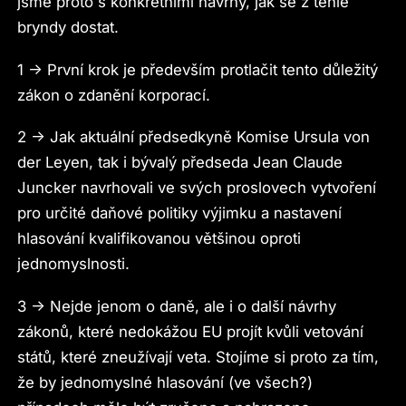
jsme proto s konkrétními návrhy, jak se z téhle
bryndy dostat.
1 -> První krok je především protlačit tento důležitý
zákon o zdanění korporací.
2 -> Jak aktuální předsedkyně Komise Ursula von
der Leyen, tak i bývalý předseda Jean Claude
Juncker navrhovali ve svých proslovech vytvoření
pro určité daňové politiky výjimku a nastavení
hlasování kvalifikovanou většinou oproti
jednomyslnosti.
3 -> Nejde jenom o daně, ale i o další návrhy
zákonů, které nedokážou EU projít kvůli vetování
států, které zneužívají veta. Stojíme si proto za tím,
že by jednomyslné hlasování (ve všech?)