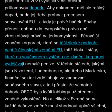
podzim roku 2021 vyústila v historickou,
průlomovou
dohodu
. Aby dokument měl ale reálný
dopad, bude jej třeba prohnat procesem
schvalování EU - a tady je právě háček. Snahy
přenést dohodu do evropského práva opět
ztroskotávají právě na jednomyslnosti. Férovější
zdanění korporací, které se
těší široké podpoře
napříč členskými zeměmi EU
, totiž blokují státy,
které na současném systému ne-danění korporací
vydělávaj
í nemalé peníze. V těchto státech, jakými
jsou Nizozemí, Lucembursko, ale třeba i Maďarsko,
finanční sektor tvrdě lobuje za zachování
současného stavu, a to i přesto, že samotná
dohoda OECD byla kvůli lobbingu už předem
značně vykostěná. No a jelikož v Evropě se na
každé daňové změně musí shodnout úplně všichni,