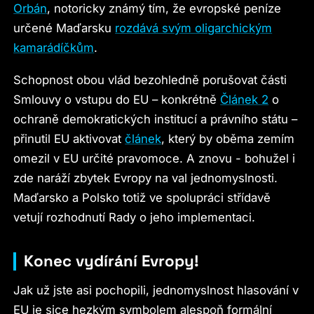
Orbán
, notoricky známý tím, že evropské peníze
určené Maďarsku
rozdává svým oligarchickým
kamarádíčkům
.
Schopnost obou vlád bezohledně porušovat části
Smlouvy o vstupu do EU – konkrétně
Článek 2
o
ochraně demokratických institucí a právního státu –
přinutil EU aktivovat
článek
, který by oběma zemím
omezil v EU určité pravomoce. A znovu - bohužel i
zde naráží zbytek Evropy na val jednomyslnosti.
Maďarsko a Polsko totiž ve spolupráci střídavě
vetují rozhodnutí Rady o jeho implementaci.
Konec vydírání Evropy!
Jak už jste asi pochopili, jednomyslnost hlasování v
EU je sice hezkým symbolem alespoň formální