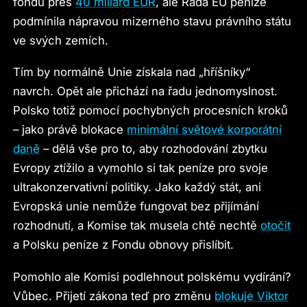
fondu přes
40 miliard EUR
, ale Rada EU peníze
podmínila nápravou mizerného stavu právního státu
ve svých zemích.
Tím by normálně Unie získala nad „hříšníky“
navrch. Opět ale přichází na řadu jednomyslnost.
Polsko totiž pomocí pochybných procesních kroků
– jako právě blokace
minimální světové korporátní
daně
– dělá vše pro to, aby rozhodování zbytku
Evropy ztížilo a vymohlo si tak peníze pro svoje
ultrakonzervativní politiky. Jako každý stát, ani
Evropská unie nemůže fungovat bez přijímání
rozhodnutí, a Komise tak musela chtě nechtě
otočit
a Polsku peníze z Fondu obnovy přislíbit.
Pomohlo ale Komisi podlehnout polskému vydírání?
Vůbec. Přijetí zákona teď pro změnu
blokuje Viktor