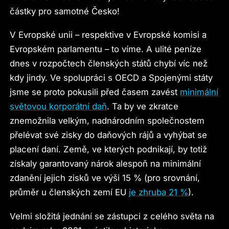
částky pro samotné Česko!
V Evropské unii – respektive v Evropské komisi a
Evropském parlamentu – to víme. A ulité peníze
dnes v rozpočtech členských států chybí víc než
kdy jindy. Ve spolupráci s OECD a Spojenými státy
jsme se proto pokusili před časem zavést
minimální
světovou korporátní daň
. Ta by ve zkratce
znemožnila velkým, nadnárodním společnostem
přelévat své zisky do daňových rájů a vyhýbat se
placení daní. Země, ve kterých podnikají, by totiž
získaly garantovaný nárok alespoň na minimální
zdanění jejich zisků ve výši 15 % (pro srovnání,
průměr u členských zemí EU
je zhruba 21 %
).
Velmi složitá jednání se zástupci z celého světa na