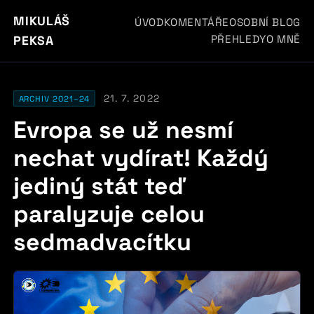
MIKULÁŠ
ÚVOD
KOMENTÁŘE
OSOBNÍ BLOG
PŘEHLEDY
O MNĚ
PEKSA
21. 7. 2022
ARCHIV 2021–24
Evropa se už nesmí
nechat vydírat! Každý
jediný stát teď
paralyzuje celou
sedmadvacítku