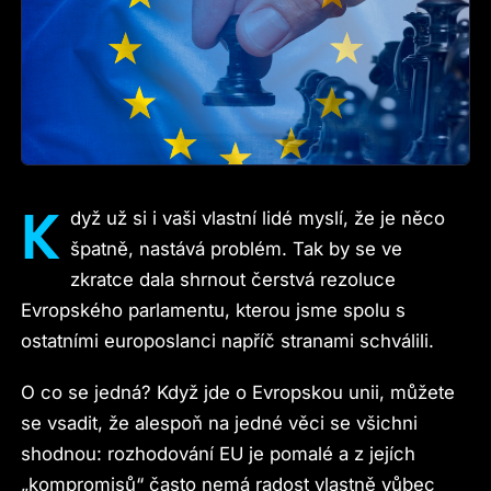
K
dyž už si i vaši vlastní lidé myslí, že je něco
špatně, nastává problém. Tak by se ve
zkratce dala shrnout čerstvá rezoluce
Evropského parlamentu, kterou jsme spolu s
ostatními europoslanci napříč stranami schválili.
O co se jedná? Když jde o Evropskou unii, můžete
se vsadit, že alespoň na jedné věci se všichni
shodnou: rozhodování EU je pomalé a z jejích
„kompromisů“ často nemá radost vlastně vůbec