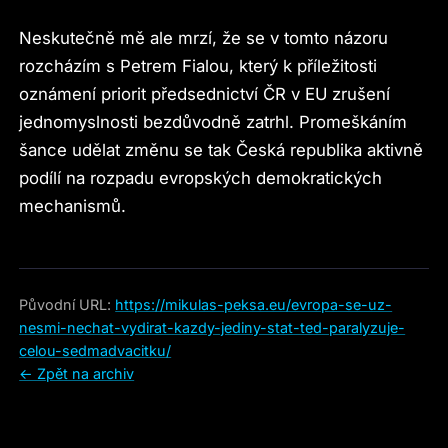
Neskutečně mě ale mrzí, že se v tomto názoru
rozcházím s Petrem Fialou, který k příležitosti
oznámení priorit předsednictví ČR v EU zrušení
jednomyslnosti bezdůvodně zatrhl. Promeškáním
šance udělat změnu se tak Česká republika aktivně
podílí na rozpadu evropských demokratických
mechanismů.
Původní URL:
https://mikulas-peksa.eu/evropa-se-uz-
nesmi-nechat-vydirat-kazdy-jediny-stat-ted-paralyzuje-
celou-sedmadvacitku/
← Zpět na archiv