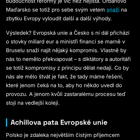
budoucnost reformy je víc než nejistá. Orbánovo
Maďarsko se totiž pro sebe svým vetem
snaží
na
zbytku Evropy vyloudit další a další výhody.
Výsledek? Evropská unie a Česko s ní dál přichází
o stovky miliard eur a ministři financí se marně v
Bruselu snaží najít nějaký kompromis. Vlastně by
nás to nemělo překvapovat – s diktátory a autoritáři
se totiž kompromisy z principu dělat nedají. Co by
nás ale mělo štvát je fakt, že tady máme řešení,
které jenom čeká na to, aby ho někdo uvedl do
provozu. A jenom kvůli zastaralému procesu teď
stojí na vedlejší koleji.
Achillova pata Evropské unie
Polsko je zdaleka největším čistým příjemcem