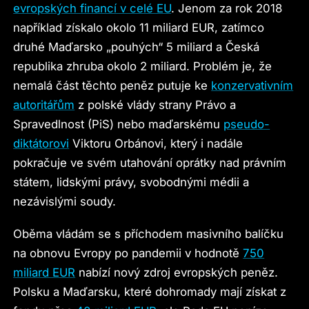
evropských financí v celé EU
. Jenom za rok 2018
například získalo okolo 11 miliard EUR, zatímco
druhé Maďarsko „pouhých“ 5 miliard a Česká
republika zhruba okolo 2 miliard. Problém je, že
nemalá část těchto peněz putuje ke
konzervativním
autoritářům
z polské vlády strany Právo a
Spravedlnost (PiS) nebo maďarskému
pseudo-
diktátorovi
Viktoru Orbánovi, který i nadále
pokračuje ve svém utahování oprátky nad právním
státem, lidskými právy, svobodnými médii a
nezávislými soudy.
Oběma vládám se s příchodem masivního balíčku
na obnovu Evropy po pandemii v hodnotě
750
miliard EUR
nabízí nový zdroj evropských peněz.
Polsku a Maďarsku, které dohromady mají získat z